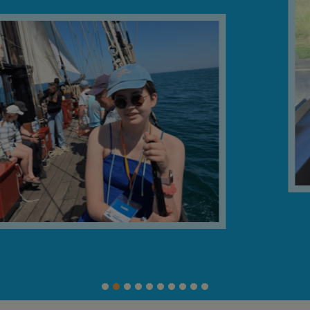
FAIRE UN DON
ASSURANCE VIE/LEGS
ESPACE PRESSE
JE DEVIENS
DEVENIR
BÉNÉVOLE
UN PETIT PRINCE