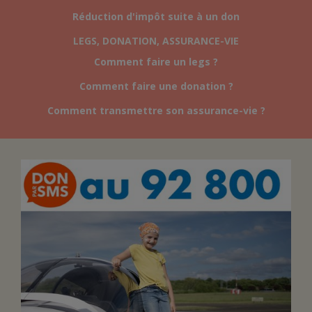
Réduction d'impôt suite à un don
FAIRE UN DON
LEGS, DONATION, ASSURANCE-VIE
Comment faire un legs ?
ASSURANCE VIE/LEGS
Comment faire une donation ?
Comment transmettre son assurance-vie ?
ESPACE PRESSE
JE DEVIENS
DEVENIR
BÉNÉVOLE
UN PETIT PRINCE