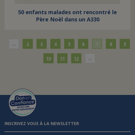
50 enfants malades ont rencontré le
Père Noël dans un A330
…
2
3
4
5
6
7
8
9
10
11
12
…
INSCRIVEZ VOUS À LA NEWSLETTER