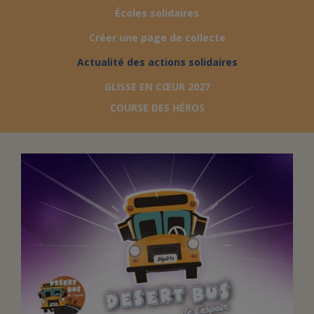
Écoles solidaires
FAIRE UN DON
Créer une page de collecte
Actualité des actions solidaires
ASSURANCE VIE/LEGS
GLISSE EN CŒUR 2027
COURSE DES HÉROS
ESPACE PRESSE
JE DEVIENS
DEVENIR
BÉNÉVOLE
UN PETIT PRINCE