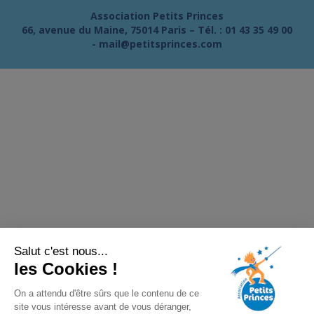
Association Petits Princes
66, avenue du Maine, 75014 Paris – Tél. :
01 43 35 49 00
-
mail@petitsprinces.com
Salut c'est nous...
les Cookies !
On a attendu d'être sûrs que le contenu de ce
site vous intéresse avant de vous déranger,