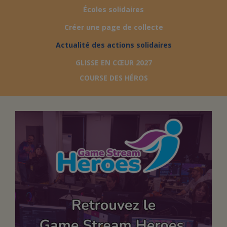
Écoles solidaires
FAIRE UN DON
Créer une page de collecte
Actualité des actions solidaires
ASSURANCE VIE/LEGS
GLISSE EN CŒUR 2027
COURSE DES HÉROS
ESPACE PRESSE
JE DEVIENS
DEVENIR
BÉNÉVOLE
UN PETIT PRINCE