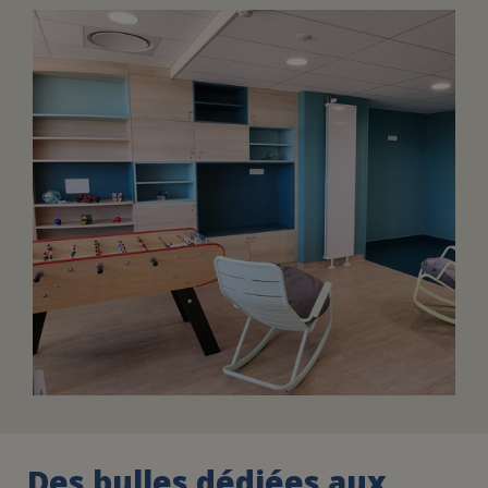
FAIRE UN DON
ASSURANCE VIE/LEGS
ESPACE PRESSE
JE DEVIENS
DEVENIR
BÉNÉVOLE
UN PETIT PRINCE
Des bulles dédiées aux