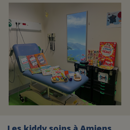
FAIRE UN DON
ASSURANCE VIE/LEGS
ESPACE PRESSE
JE DEVIENS
DEVENIR
BÉNÉVOLE
UN PETIT PRINCE
Les kiddy soins à Amiens