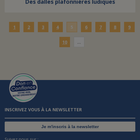
Des dalles plafonnières ludiques
1
2
3
4
5
6
7
8
9
10
…
INSCRIVEZ VOUS À LA NEWSLETTER
Je m'inscris à la newsletter
Suivez nous sur :