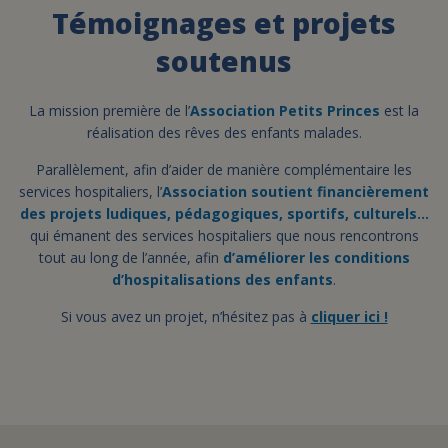
Témoignages et projets
FAIRE UN DON
soutenus
ASSURANCE VIE/LEGS
La mission première de l’
Association Petits Princes
est la
réalisation des rêves des enfants malades.
ESPACE PRESSE
Parallèlement, afin d’aider de manière complémentaire les
services hospitaliers, l’
Association soutient financièrement
des projets ludiques, pédagogiques, sportifs, culturels…
qui émanent des services hospitaliers que nous rencontrons
JE DEVIENS
DEVENIR
tout au long de l’année, afin
BÉNÉVOLE
d’améliorer les conditions
UN PETIT PRINCE
d’hospitalisations des enfants
.
Si vous avez un projet, n’hésitez pas à
cliquer ici !