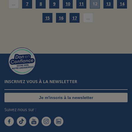
…
7
8
9
10
11
12
13
14
15
16
17
…
INSCRIVEZ VOUS À LA NEWSLETTER
Je m'inscris à la newsletter
Suivez nous sur :