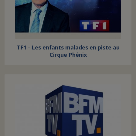
FAIRE UN DON
ASSURANCE VIE/LEGS
TF1 - Les enfants malades en piste au
ESPACE PRESSE
Cirque Phénix
JE DEVIENS
DEVENIR
BÉNÉVOLE
UN PETIT PRINCE