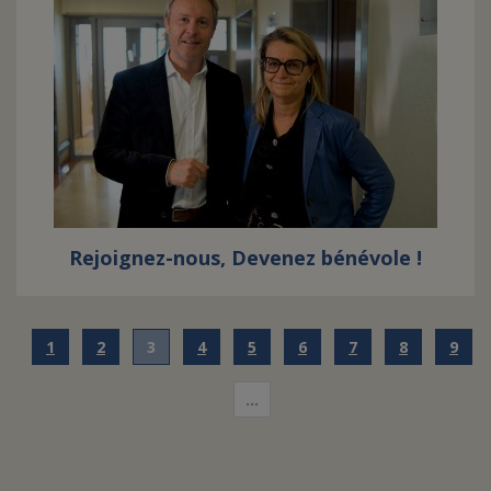
Rejoignez-nous, Devenez bénévole !
1
2
3
4
5
6
7
8
9
…