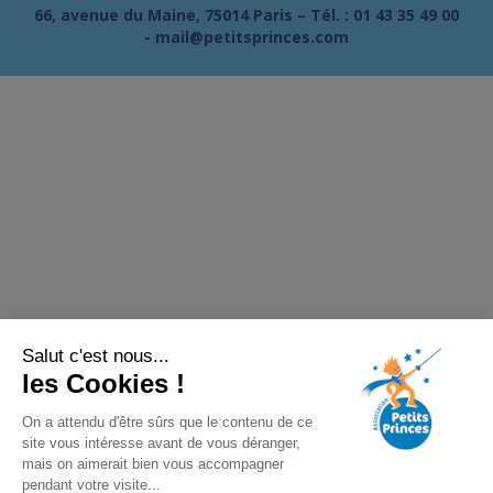
66, avenue du Maine, 75014 Paris – Tél. :
01 43 35 49 00
-
mail@petitsprinces.com
Salut c'est nous...
les Cookies !
On a attendu d'être sûrs que le contenu de ce
site vous intéresse avant de vous déranger,
mais on aimerait bien vous accompagner
pendant votre visite...