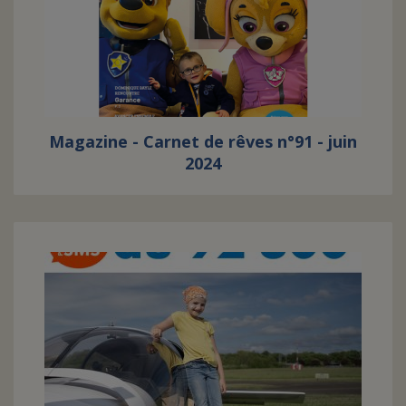
FAIRE UN DON
ASSURANCE VIE/LEGS
Magazine - Carnet de rêves n°91 - juin
ESPACE PRESSE
2024
JE DEVIENS
DEVENIR
BÉNÉVOLE
UN PETIT PRINCE