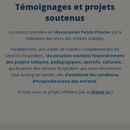
Témoignages et projets
FAIRE UN DON
soutenus
ASSURANCE VIE/LEGS
La mission première de l’
Association Petits Princes
est la
réalisation des rêves des enfants malades.
ESPACE PRESSE
Parallèlement, afin d’aider de manière complémentaire les
services hospitaliers, l’
Association soutient financièrement
des projets ludiques, pédagogiques, sportifs, culturels…
qui émanent des services hospitaliers que nous rencontrons
JE DEVIENS
DEVENIR
tout au long de l’année, afin
BÉNÉVOLE
d’améliorer les conditions
UN PETIT PRINCE
d’hospitalisations des enfants
.
Si vous avez un projet, n’hésitez pas à
cliquer ici !