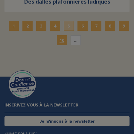
Des dalles plafonnières ludiques
1
2
3
4
5
6
7
8
9
10
…
INSCRIVEZ VOUS À LA NEWSLETTER
Je m'inscris à la newsletter
Suivez nous sur :