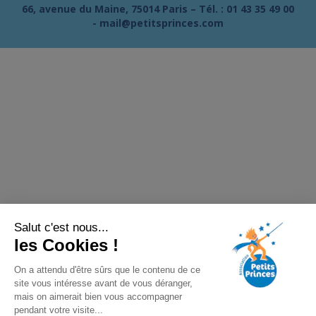
66, avenue du Maine, 75014 Paris – Tél. :
01 43 35 49 00
-
mail@petitsprinces.com
Salut c'est nous...
les Cookies !
On a attendu d'être sûrs que le contenu de ce
site vous intéresse avant de vous déranger,
mais on aimerait bien vous accompagner
pendant votre visite...