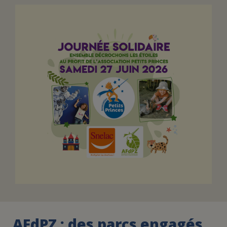
FAIRE UN DON
ASSURANCE VIE/LEGS
ESPACE PRESSE
JE DEVIENS
DEVENIR
BÉNÉVOLE
UN PETIT PRINCE
AFdPZ : des parcs engagés