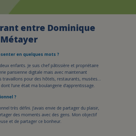
assurance-vie ?
irant entre Dominique
a Métayer
ésenter en quelques mots ?
deux enfants. Je suis chef pâtissière et propriétaire
serie parisienne digitale mais avec maintenant
s travaillons pour des hôtels, restaurants, musées…
 dont l’une était ma boulangerie d’apprentissage.
ionnel ?
nnel très défini. J’avais envie de partager du plaisir,
artager des moments avec des gens. Mon objectif
reuse et de partager ce bonheur.