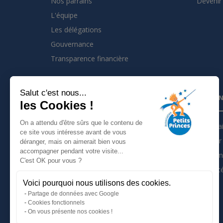
Nos parrains
Devenir 
L'équipe
Les délégations
Gouvernance
Transparence financière
Salut c'est nous...
INSCRIVEZ VOUS À LA NEWSLETTER
PARTEN
les Cookies !
On a attendu d'être sûrs que le contenu de
Je m'inscris à la newsletter
Partena
ce site vous intéresse avant de vous
Devenir 
déranger, mais on aimerait bien vous
Suivez nous sur :
accompagner pendant votre visite...
Les tém
C'est OK pour vous ?
Actualit
Voici pourquoi nous utilisons des cookies.
Mentions légales
Partage de données avec Google
Politique de confidentialité
Cookies fonctionnels
On vous présente nos cookies !