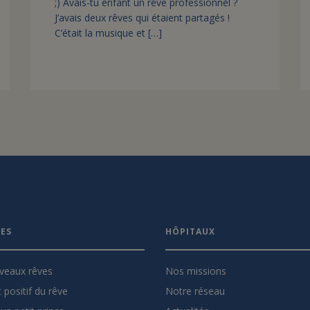
;) Avais-tu enfant un rêve professionnel ?
J’avais deux rêves qui étaient partagés !
C’était la musique et […]
VES
HÔPITAUX
veaux rêves
Nos missions
 positif du rêve
Notre réseau