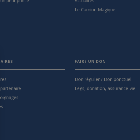
un petit prince
Actualités
Le Camion Magique
AIRES
FAIRE UN DON
ires
Don régulier / Don ponctuel
partenaire
Legs, donation, assurance-vie
oignages
és