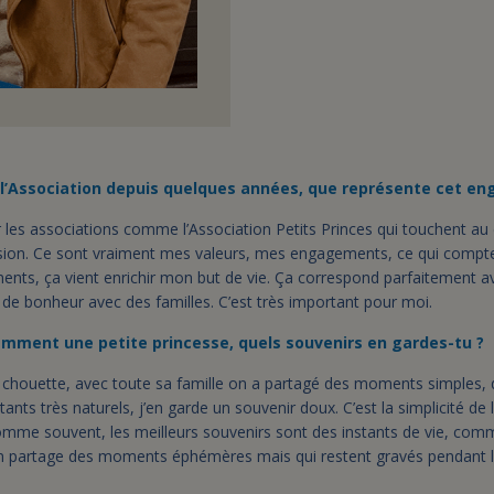
 l’Association depuis quelques années, que représente cet e
r les associations comme l’Association Petits Princes qui touchent au
ssion. Ce sont vraiment mes valeurs, mes engagements, ce qui compt
ents, ça vient enrichir mon but de vie. Ça correspond parfaitement a
e bonheur avec des familles. C’est très important pour moi.
emment une petite princesse, quels souvenirs en gardes-tu ?
 chouette, avec toute sa famille on a partagé des moments simples,
ants très naturels, j’en garde un souvenir doux. C’est la simplicité de l
Comme souvent, les meilleurs souvenirs sont des instants de vie, com
 on partage des moments éphémères mais qui restent gravés pendant