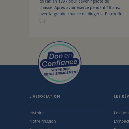
de l’air en 1997 pour devenir pilote de
chasse. Après avoir exercé pendant 18 ans,
avec la grande chance de diriger la Patrouille
[…]
L'ASSOCIATION
LES RÊ
Histoire
Les nou
Notre mission
L'impact