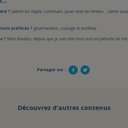
e …
éré ?
J’adore les Kapla, construire, jouer avec les limites… j’aime au
 mots préférés ?
gourmandise, courage et bonheur
he ?
Mon doudou, depuis que je suis née mon ours en peluche ne me 
Partager sur :
Découvrez d'autres contenus