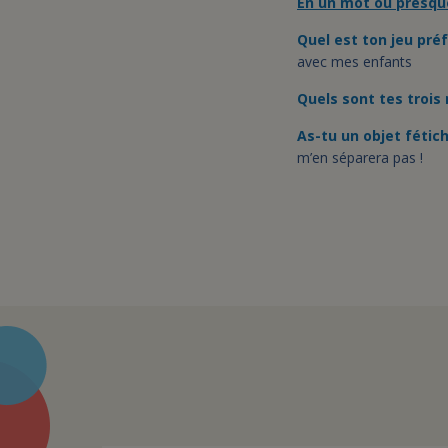
En un mot ou presqu
Quel est ton jeu préf
avec mes enfants
Quels sont tes trois
As-tu un objet fétic
m’en séparera pas !