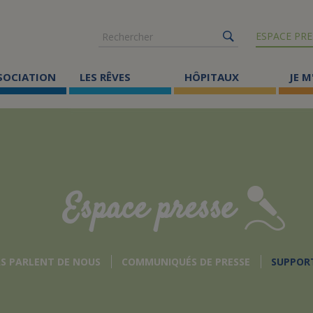
Rechercher
ESPACE PRE
SSOCIATION
LES RÊVES
HÔPITAUX
JE M
Co
ma
Où
Le
Espace presse
Éc
Cr
AS PARLENT DE NOUS
COMMUNIQUÉS DE PRESSE
SUPPOR
Ac