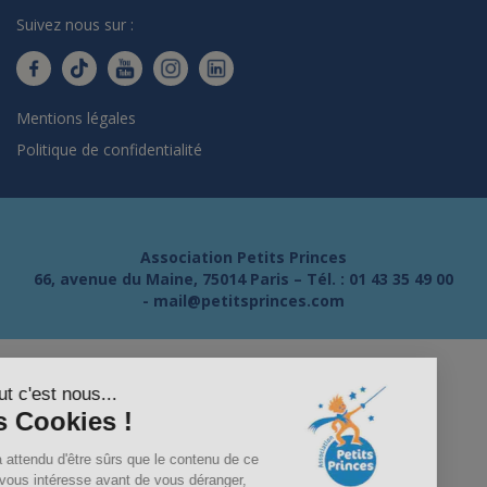
Suivez nous sur :
Mentions légales
Politique de confidentialité
Association Petits Princes
66, avenue du Maine, 75014 Paris – Tél. :
01 43 35 49 00
-
mail@petitsprinces.com
Salut c'est nous...
les Cookies !
On a attendu d'être sûrs que le contenu de ce
site vous intéresse avant de vous déranger,