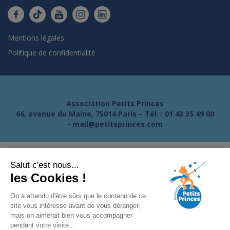
Mentions légales
Politique de confidentialité
Association Petits Princes
66, avenue du Maine, 75014 Paris – Tél. :
01 43 35 49 00
-
mail@petitsprinces.com
Salut c'est nous...
les Cookies !
On a attendu d'être sûrs que le contenu de ce
site vous intéresse avant de vous déranger,
mais on aimerait bien vous accompagner
pendant votre visite...