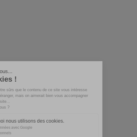
Salut c'est nous...
les Cookies !
On a attendu d'être sûrs que le contenu de ce site vous intéresse
avant de vous déranger, mais on aimerait bien vous accompagner
pendant votre visite...
C'est OK pour vous ?
Voici pourquoi nous utilisons des cookies.
Partage de données avec Google
Cookies fonctionnels