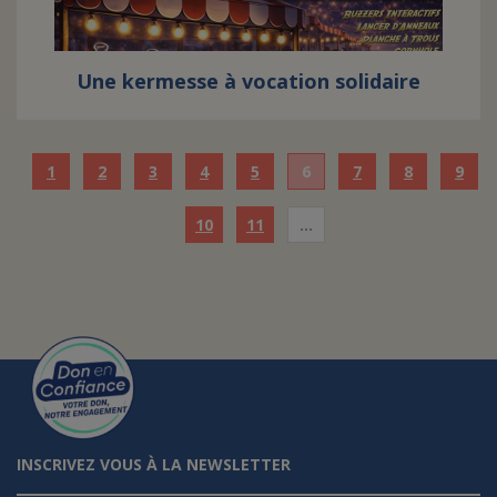
Une kermesse à vocation solidaire
1
2
3
4
5
6
7
8
9
10
11
…
INSCRIVEZ VOUS À LA NEWSLETTER