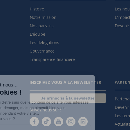
Histoire
Les nou
Notre mission
L'impact
Nos parrains
Devenir 
L'équipe
Les délégations
Gouvernance
Transparence financière
INSCRIVEZ VOUS À LA NEWSLETTER
PARTEN
Salut c'est nous...
les Cookies !
Je m'inscris à la newsletter
Partena
On a attendu d'être sûrs que le contenu de ce site vous intéresse
Devenir 
avant de vous déranger, mais on aimerait bien vous
Suivez nous sur :
accompagner pendant votre visite...
Les tém
C'est OK pour vous ?
Actualit