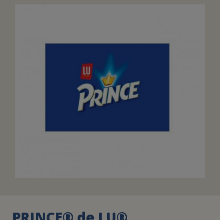
FAIRE UN DON
ASSURANCE VIE/LEGS
ESPACE PRESSE
JE DEVIENS
DEVENIR
BÉNÉVOLE
UN PETIT PRINCE
PRINCE® de LU®