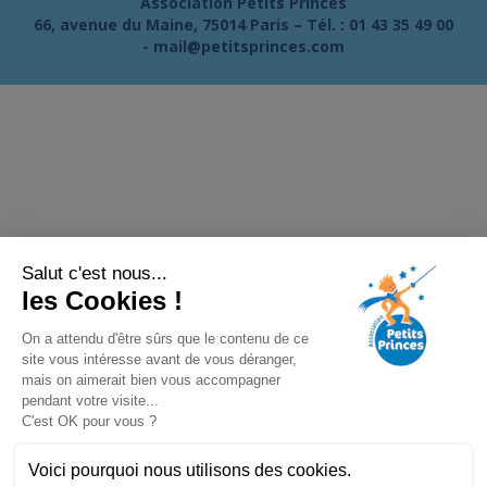
Association Petits Princes
66, avenue du Maine, 75014 Paris – Tél. :
01 43 35 49 00
-
mail@petitsprinces.com
Salut c'est nous...
les Cookies !
On a attendu d'être sûrs que le contenu de ce
site vous intéresse avant de vous déranger,
mais on aimerait bien vous accompagner
pendant votre visite...
C'est OK pour vous ?
Voici pourquoi nous utilisons des cookies.