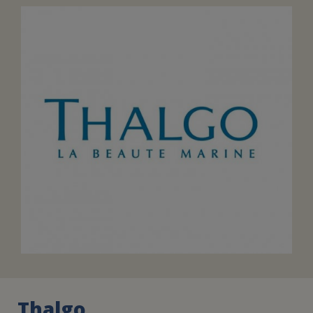
FAIRE UN DON
ASSURANCE VIE/LEGS
ESPACE PRESSE
JE DEVIENS
DEVENIR
BÉNÉVOLE
UN PETIT PRINCE
Thalgo