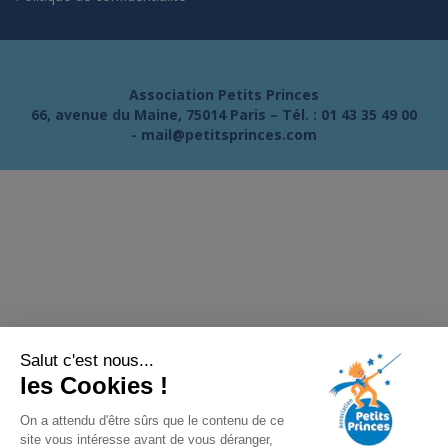
Association Petits Princes
66, avenue du Maine, 75014 Paris – Tél. :
01 43 35 49 00
-
mail@petitsprinces.com
Salut c'est nous...
les Cookies !
On a attendu d'être sûrs que le contenu de ce
site vous intéresse avant de vous déranger,