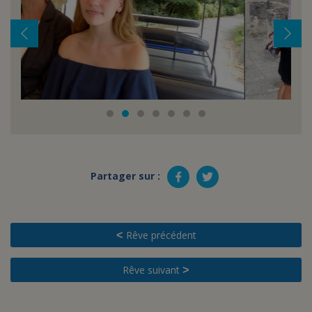
Partager sur :
Rêve précédent
<
Rêve suivant
>