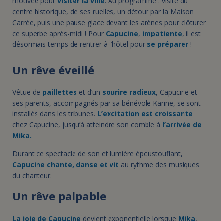
motivée pour
visiter la ville
. Au programme : visite du
centre historique, de ses ruelles, un détour par la Maison
Carrée, puis une pause glace devant les arènes pour clôturer
ce superbe après-midi ! Pour
Capucine
,
impatiente
, il est
désormais temps de rentrer à l’hôtel pour
se préparer
!
Un rêve éveillé
Vêtue de
paillettes
et d’un
sourire radieux
, Capucine et
ses parents, accompagnés par sa bénévole Karine, se sont
installés dans les tribunes.
L’excitation est croissante
chez Capucine, jusqu’à atteindre son comble à
l’arrivée de
Mika.
Durant ce spectacle de son et lumière époustouflant,
Capucine chante, danse et vit
au rythme des musiques
du chanteur.
Un rêve palpable
La joie de Capucine
devient exponentielle lorsque
Mika
,