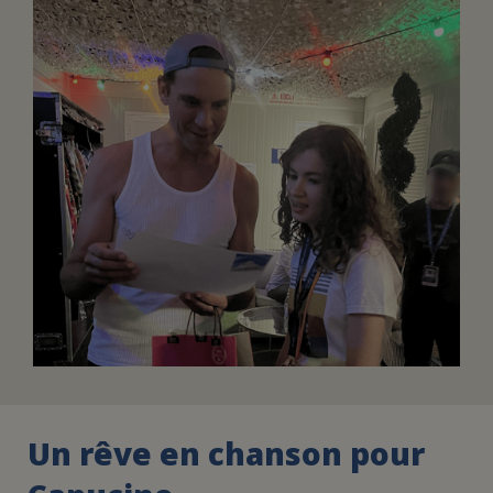
FAIRE UN DON
ASSURANCE VIE/LEGS
ESPACE PRESSE
JE DEVIENS
DEVENIR
BÉNÉVOLE
UN PETIT PRINCE
Un rêve en chanson pour