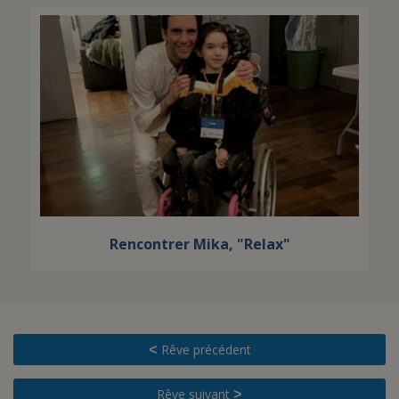
Rencontrer Mika, "Relax"
Rêve précédent
<
Rêve suivant
>