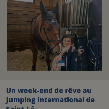
FAIRE UN DON
ASSURANCE VIE/LEGS
ESPACE PRESSE
JE DEVIENS
DEVENIR
BÉNÉVOLE
UN PETIT PRINCE
Un week-end de rêve au
Jumping International de
Saint-Lô