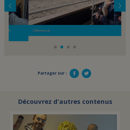
Clémence
Cl
Partager sur :
Découvrez d'autres contenus