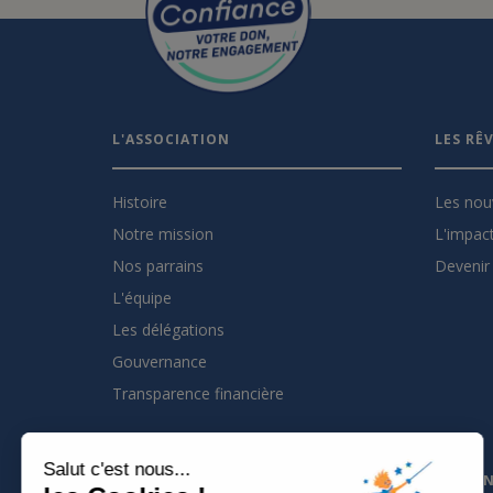
L'ASSOCIATION
LES RÊ
Histoire
Les nou
Notre mission
L'impact
Nos parrains
Devenir 
L'équipe
Les délégations
Gouvernance
Transparence financière
Salut c'est nous...
INSCRIVEZ VOUS À LA NEWSLETTER
PARTEN