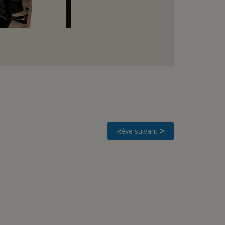
Rêve suivant
>