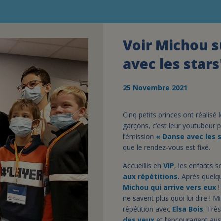
Voir Michou s
avec les stars
25 Novembre 2021
Cinq petits princes ont réalisé 
garçons, c’est leur youtubeur p
l’émission
« Danse avec les s
que le rendez-vous est fixé.
Accueillis en
VIP
, les enfants 
aux répétitions.
Après quelque
Michou qui arrive vers eux
!
ne savent plus quoi lui dire ! M
répétition avec
Elsa Bois
. Trè
des yeux
et l’encouragent aus