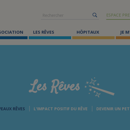
Rechercher
ESPACE PRE
SSOCIATION
LES RÊVES
HÔPITAUX
JE M
Co
ma
Où
Le
Les Rêves
Éc
Cr
VEAUX RÊVES
L'IMPACT POSITIF DU RÊVE
DEVENIR UN PET
Ac