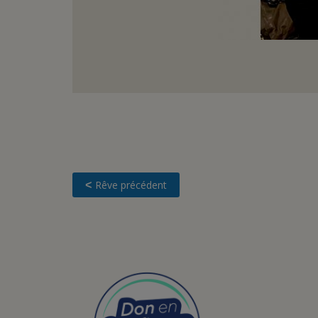
Rêve précédent
<