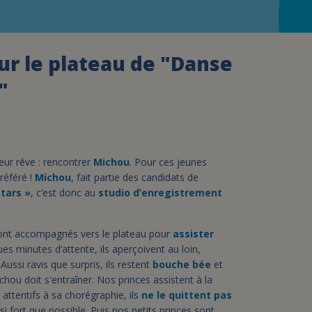
assurance-vie ?
ur le plateau de "Danse
"
leur rêve : rencontrer
Michou
. Pour ces jeunes
référé !
Michou
, fait partie des candidats de
tars »
, c’est donc au
studio d’enregistrement
sont accompagnés vers le plateau pour
assister
s minutes d’attente, ils aperçoivent au loin,
 Aussi ravis que surpris, ils restent
bouche bée
et
ichou doit s'entraîner. Nos princes assistent à la
s attentifs à sa chorégraphie, ils
ne le quittent pas
si fort que possible. Puis nos petits princes sont