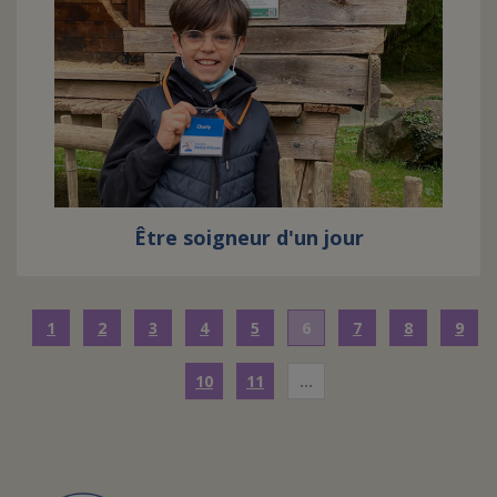
Être soigneur d'un jour
1
2
3
4
5
6
7
8
9
10
11
…