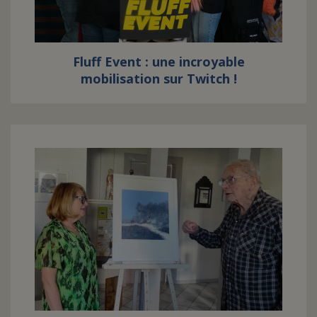
FAIRE UN DON
Fluff Event : une incroyable
ASSURANCE VIE/LEGS
mobilisation sur Twitch !
ESPACE PRESSE
JE DEVIENS
DEVENIR
BÉNÉVOLE
UN PETIT PRINCE