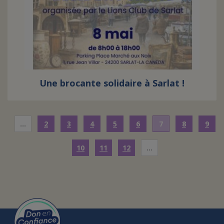
Une brocante solidaire à Sarlat !
…
2
3
4
5
6
7
8
9
10
11
12
…