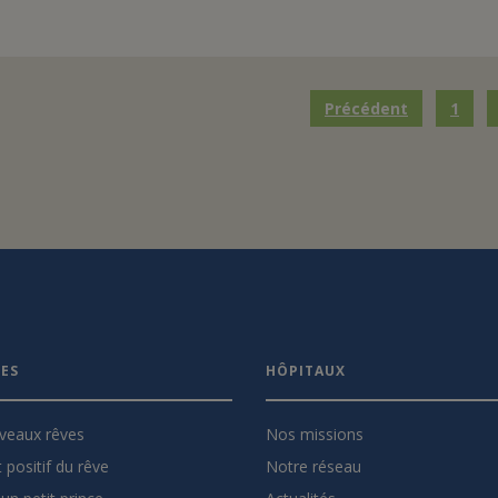
Précédent
1
VES
HÔPITAUX
veaux rêves
Nos missions
 positif du rêve
Notre réseau