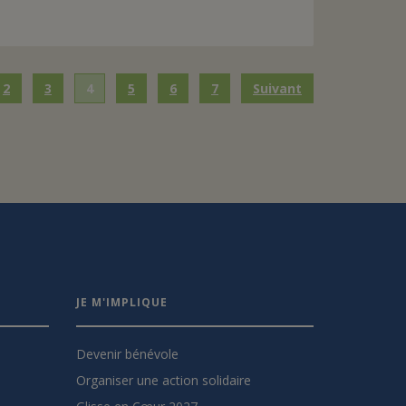
2
3
4
5
6
7
Suivant
JE M'IMPLIQUE
Devenir bénévole
Organiser une action solidaire