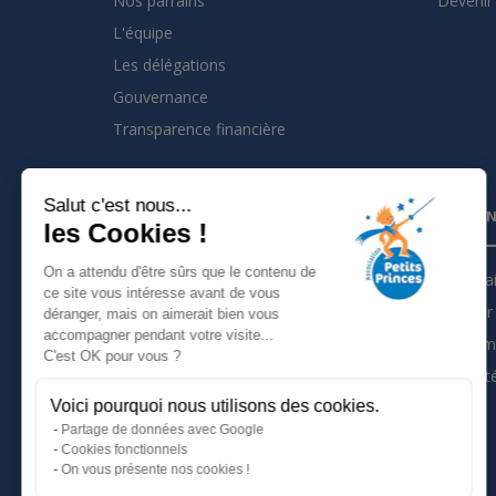
Nos parrains
Devenir 
L'équipe
Les délégations
Gouvernance
Transparence financière
Salut c'est nous...
INSCRIVEZ VOUS À LA NEWSLETTER
PARTEN
les Cookies !
On a attendu d'être sûrs que le contenu de
Je m'inscris à la newsletter
Partena
ce site vous intéresse avant de vous
Devenir 
déranger, mais on aimerait bien vous
Suivez nous sur :
accompagner pendant votre visite...
Les tém
C'est OK pour vous ?
Actualit
Voici pourquoi nous utilisons des cookies.
Mentions légales
Partage de données avec Google
Politique de confidentialité
Cookies fonctionnels
On vous présente nos cookies !