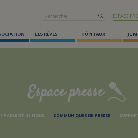
Rechercher
ESPACE PRE
SSOCIATION
LES RÊVES
HÔPITAUX
JE M
Co
ma
Où
Le
Espace presse
Éc
Cr
AS PARLENT DE NOUS
COMMUNIQUÉS DE PRESSE
SUPPOR
Ac