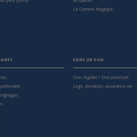
un petit prince
Actualités
Le Camion Magique
AIRES
FAIRE UN DON
ires
Don régulier / Don ponctuel
partenaire
Legs, donation, assurance-vie
oignages
és