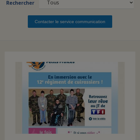
Rechercher
FAIRE UN DON
Contacter le service communication
ASSURANCE VIE/LEGS
ESPACE PRESSE
JE DEVIENS
DEVENIR
BÉNÉVOLE
UN PETIT PRINCE