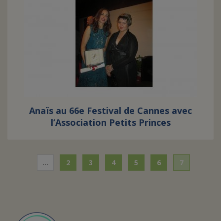
Anaïs au 66e Festival de Cannes avec
l’Association Petits Princes
…
2
3
4
5
6
7