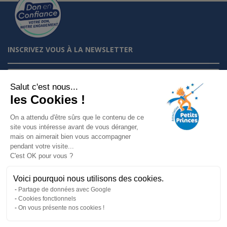
INSCRIVEZ VOUS À LA NEWSLETTER
Je m'inscris à la newsletter
Salut c'est nous...
les Cookies !
Suivez nous sur :
On a attendu d'être sûrs que le contenu de ce
site vous intéresse avant de vous déranger,
mais on aimerait bien vous accompagner
Mentions légales
pendant votre visite...
Politique de confidentialité
C'est OK pour vous ?
Charte éthique
Voici pourquoi nous utilisons des cookies.
Partage de données avec Google
Cookies fonctionnels
On vous présente nos cookies !
Association Petits Princes