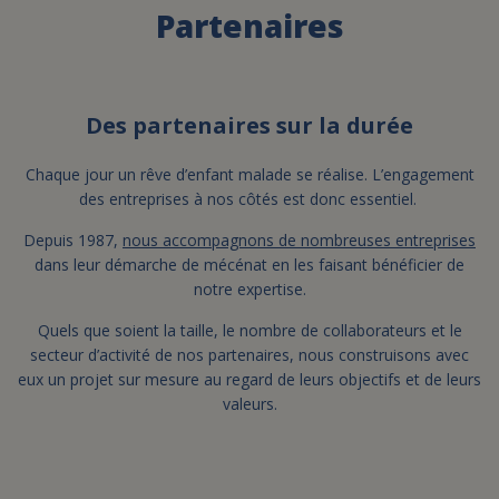
Partenaires
FAIRE UN DON
ASSURANCE VIE/LEGS
Des partenaires sur la durée
Chaque jour un rêve d’enfant malade se réalise. L’engagement
ESPACE PRESSE
des entreprises à nos côtés est donc essentiel.
Depuis 1987,
nous accompagnons de nombreuses entreprises
dans leur démarche de mécénat en les faisant bénéficier de
JE DEVIENS
DEVENIR
BÉNÉVOLE
UN PETIT PRINCE
notre expertise.
Quels que soient la taille, le nombre de collaborateurs et le
secteur d’activité de nos partenaires, nous construisons avec
eux un projet sur mesure au regard de leurs objectifs et de leurs
valeurs.