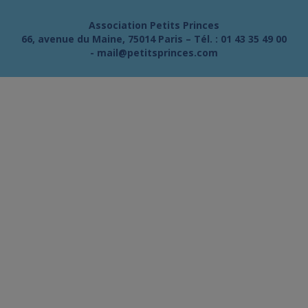
Association Petits Princes
66, avenue du Maine, 75014 Paris – Tél. :
01 43 35 49 00
-
mail@petitsprinces.com