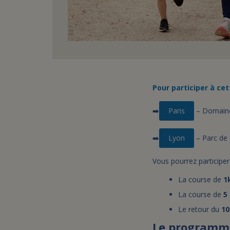
Pour participer à cet
➡️
Paris
– Domaine
➡️
Lyon
– Parc de 
Vous pourrez participer
La course de
1
La course de
5
Le retour du
1
Le programme 