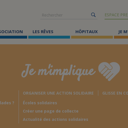
Rechercher
ESPACE PRE
SSOCIATION
LES RÊVES
HÔPITAUX
JE M
Co
ma
Je m'implique
Où
Le
ORGANISER UNE ACTION SOLIDAIRE
GLISSE EN C
Éc
lades ?
Écoles solidaires
Cr
Créer une page de collecte
Ac
Actualité des actions solidaires