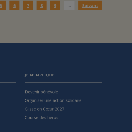
5
6
7
8
9
…
Suivant
JE M'IMPLIQUE
Devenir bénévole
Organiser une action solidaire
Glisse en Cœur 2027
Course des héros