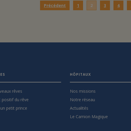
Précédent
1
2
3
4
VES
HÔPITAUX
veaux rêves
Nos missions
 positif du rêve
Notre réseau
un petit prince
Actualités
Le Camion Magique