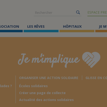
Rechercher
ESPACE PRE
SSOCIATION
LES RÊVES
HÔPITAUX
JE M
Co
ma
Je m'implique
Où
Le
ORGANISER UNE ACTION SOLIDAIRE
GLISSE EN C
Éc
lades ?
Écoles solidaires
Cr
Créer une page de collecte
Ac
Actualité des actions solidaires