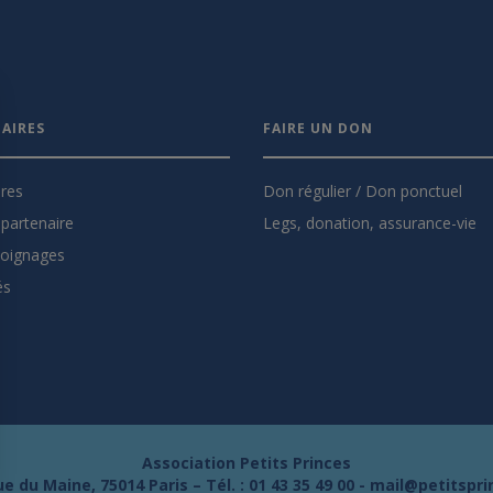
AIRES
FAIRE UN DON
ires
Don régulier / Don ponctuel
partenaire
Legs, donation, assurance-vie
oignages
és
Association Petits Princes
e du Maine, 75014 Paris – Tél. :
01 43 35 49 00
-
mail@petitspri