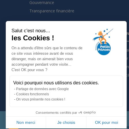
Gouvernance
Transparence financière
Salut c'est nous...
INSCRIVEZ VOUS À LA NEWSLETTER
PARTEN
les Cookies !
On a attendu d'être sûrs que le contenu de
Je m'inscris à la newsletter
Partena
ce site vous intéresse avant de vous
Devenir 
déranger, mais on aimerait bien vous
Suivez nous sur :
accompagner pendant votre visite...
Les tém
C'est OK pour vous ?
Actualit
Voici pourquoi nous utilisons des cookies.
Mentions légales
Partage de données avec Google
Politique de confidentialité
Cookies fonctionnels
On vous présente nos cookies !
Consentements certifiés par
Non merci
Je choisis
OK pour moi
66, avenu