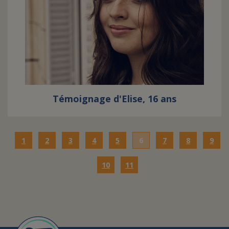
Témoignage d'Elise, 16 ans
1
2
3
4
5
6
7
8
9
10
11