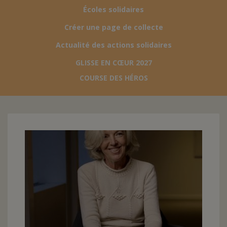
Écoles solidaires
FAIRE UN DON
Créer une page de collecte
Actualité des actions solidaires
ASSURANCE VIE/LEGS
GLISSE EN CŒUR 2027
COURSE DES HÉROS
ESPACE PRESSE
JE DEVIENS
DEVENIR
BÉNÉVOLE
UN PETIT PRINCE