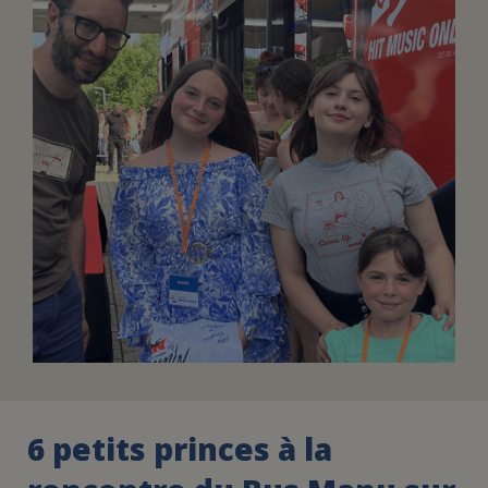
FAIRE UN DON
ASSURANCE VIE/LEGS
ESPACE PRESSE
JE DEVIENS
DEVENIR
BÉNÉVOLE
UN PETIT PRINCE
6 petits princes à la