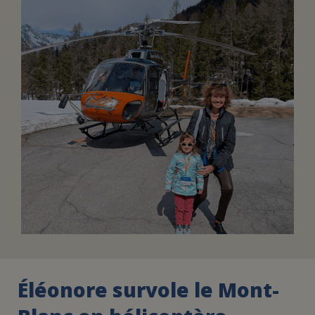
FAIRE UN DON
ASSURANCE VIE/LEGS
ESPACE PRESSE
JE DEVIENS
DEVENIR
BÉNÉVOLE
UN PETIT PRINCE
Éléonore survole le Mont-