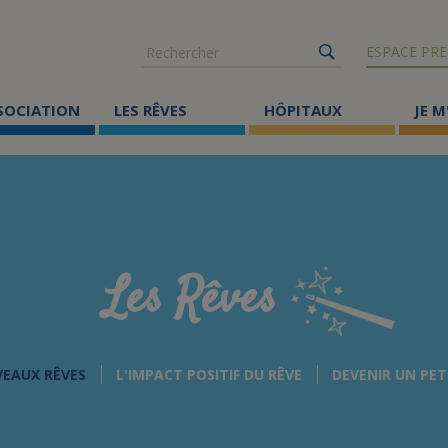
Rechercher
ESPACE PRE
SSOCIATION
LES RÊVES
HÔPITAUX
JE M
Co
ma
Où
Le
Les Rêves
Éc
Cr
VEAUX RÊVES
L'IMPACT POSITIF DU RÊVE
DEVENIR UN PET
Ac