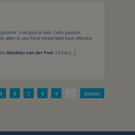
clisme : il vit pour le vélo. Cette passion
e alliée et une force inestimable pour affronter
pion
Mathieu van der Poel
. S'il suit […]
5
6
7
8
9
…
Suivant