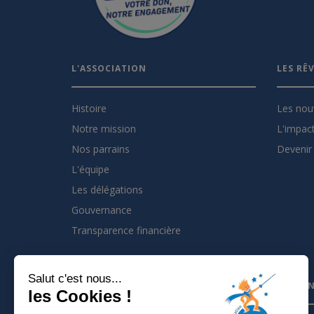
L'ASSOCIATION
LES RÊ
Histoire
Les nou
Notre mission
L'impact
Nos parrains
Devenir 
L'équipe
Les délégations
Gouvernance
Transparence financière
Salut c'est nous...
INSCRIVEZ VOUS À LA NEWSLETTER
PARTEN
les Cookies !