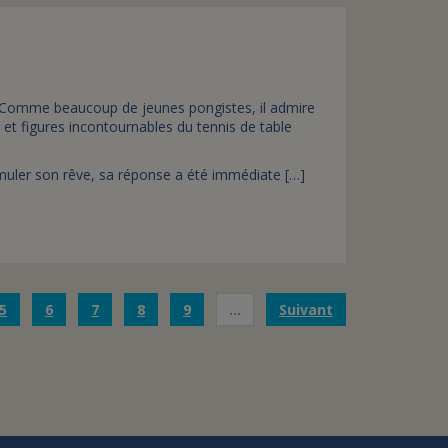
 Comme beaucoup de jeunes pongistes, il admire
 et figures incontournables du tennis de table
uler son rêve, sa réponse a été immédiate […]
5
6
7
8
9
…
Suivant