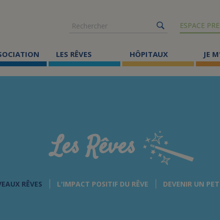
Rechercher
ESPACE PRE
SSOCIATION
LES RÊVES
HÔPITAUX
JE M
Co
ma
Où
Le
Les Rêves
Éc
Cr
VEAUX RÊVES
L'IMPACT POSITIF DU RÊVE
DEVENIR UN PET
Ac