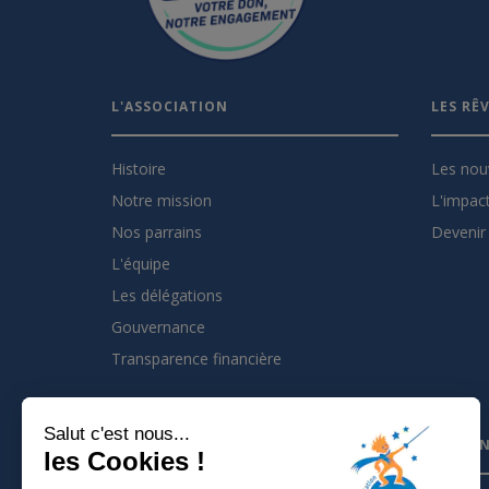
L'ASSOCIATION
LES RÊ
Histoire
Les nou
Notre mission
L'impact
Nos parrains
Devenir 
L'équipe
Les délégations
Gouvernance
Transparence financière
Salut c'est nous...
INSCRIVEZ VOUS À LA NEWSLETTER
PARTEN
les Cookies !