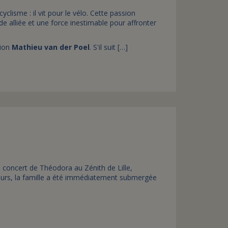
clisme : il vit pour le vélo. Cette passion
e alliée et une force inestimable pour affronter
pion
Mathieu van der Poel
. S'il suit […]
u concert de Théodora au Zénith de Lille,
urs, la famille a été immédiatement submergée