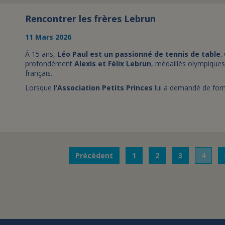
Rencontrer les frères Lebrun
11 Mars 2026
À 15 ans,
Léo Paul est un passionné de tennis de table
.
profondément
Alexis et Félix Lebrun
, médaillés olympiques
français.
Lorsque
l’Association Petits Princes
lui a demandé de form
Précédent
1
2
3
4