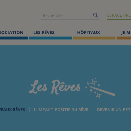
Rechercher
ESPACE PRE
SSOCIATION
LES RÊVES
HÔPITAUX
JE M
Co
ma
Où
Le
Les Rêves
Éc
Cr
VEAUX RÊVES
L'IMPACT POSITIF DU RÊVE
DEVENIR UN PET
Ac