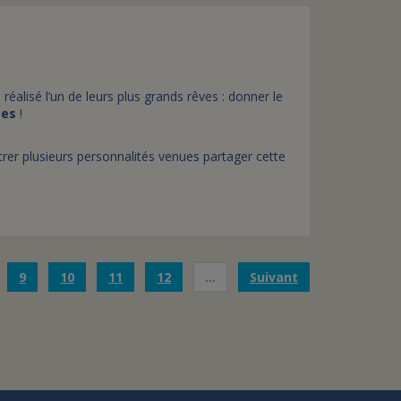
alisé l’un de leurs plus grands rêves : donner le
ées
!
rer plusieurs personnalités venues partager cette
9
10
11
12
…
Suivant