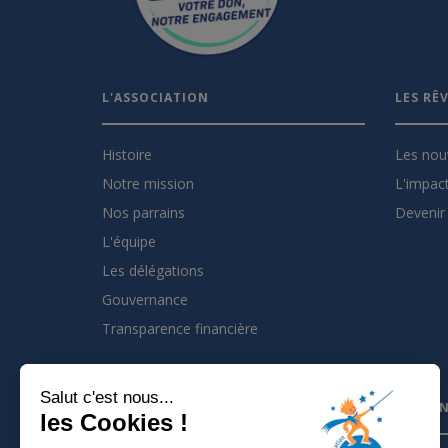
L'ASSOCIATION
LES RÊ
Histoire
Les nou
Notre mission
L'impact
Nos parrains
Devenir 
L'équipe
Les délégations
Gouvernance
Transparence financière
Salut c'est nous...
INSCRIVEZ VOUS À LA NEWSLETTER
PARTEN
les Cookies !