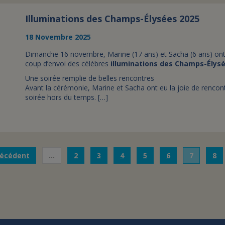
Illuminations des Champs-Élysées 2025
18 Novembre 2025
Dimanche 16 novembre, Marine (17 ans) et Sacha (6 ans) ont ré
coup d’envoi des célèbres
illuminations des Champs-Élys
Une soirée remplie de belles rencontres
Avant la cérémonie, Marine et Sacha ont eu la joie de rencont
soirée hors du temps. […]
récédent
…
2
3
4
5
6
7
8