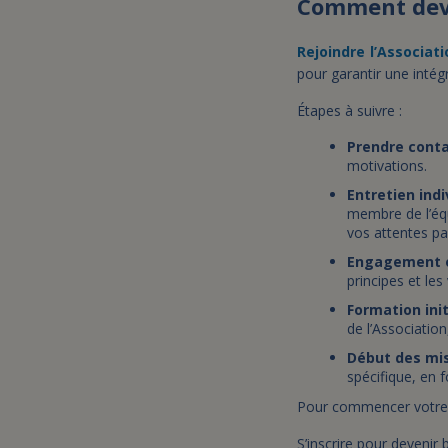
Comment deven
Rejoindre l’Associat
pour garantir une intég
Étapes à suivre :
Prendre cont
motivations.
Entretien indi
membre de l’équ
vos attentes pa
Engagement o
principes et les
Formation ini
de l’Association
Début des mi
spécifique, en f
Pour commencer votre e
S’inscrire pour devenir