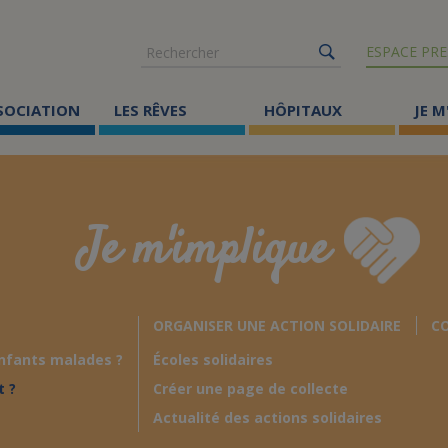
Rechercher
ESPACE PRE
SSOCIATION
LES RÊVES
HÔPITAUX
JE M
Co
ma
Je m'implique
Où
Le
ORGANISER UNE ACTION SOLIDAIRE
CO
Éc
nfants malades ?
Écoles solidaires
Cr
t ?
Créer une page de collecte
Ac
Actualité des actions solidaires