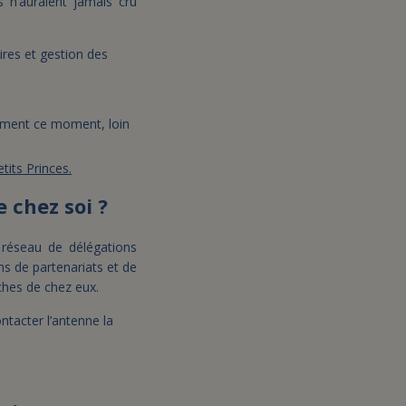
ls n’auraient jamais cru
res et gestion des
.
nement ce moment, loin
tits Princes.
 chez soi ?
 réseau de délégations
s de partenariats et de
ches de chez eux.
tacter l’antenne la