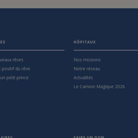
VES
HÔPITAUX
veaux rêves
Nos missions
 positif du rêve
Notre réseau
un petit prince
Actualités
Le Camion Magique 2026
AIRES
FAIRE UN DON