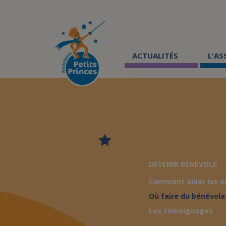
Aller
au
contenu
principal
ACTUALITÉS
L'A
DEVENIR BÉNÉVOLE
Comment aider les e
Où faire du bénévola
Les témoignages