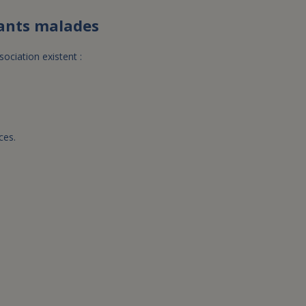
fants malades
ociation existent :
ces.