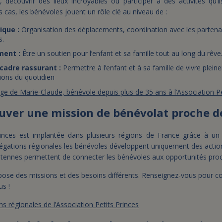
, découvrir des lieux incroyables ou participer à des activités qu’i
s cas, les bénévoles jouent un rôle clé au niveau de :
ique :
Organisation des déplacements, coordination avec les partenai
s.
ent :
Être un soutien pour l’enfant et sa famille tout au long du rêve
 cadre rassurant :
Permettre à l’enfant et à sa famille de vivre plei
ions du quotidien
e de Marie-Claude, bénévole depuis plus de 35 ans à l’Association Pe
ver une mission de bénévolat proche de
Princes est implantée dans plusieurs régions de France grâce à un
élégations régionales les bénévoles développent uniquement des action
tennes permettent de connecter les bénévoles aux opportunités pro
ose des missions et des besoins différents. Renseignez-vous pour con
us !
ns régionales de l’Association Petits Princes