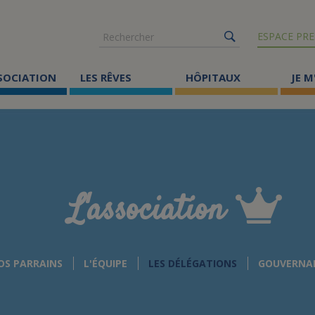
Rechercher
ESPACE PRE
SSOCIATION
LES RÊVES
HÔPITAUX
JE M
Co
ma
Où
Le
L'association
Éc
Cr
OS PARRAINS
L'ÉQUIPE
LES DÉLÉGATIONS
GOUVERNA
Ac