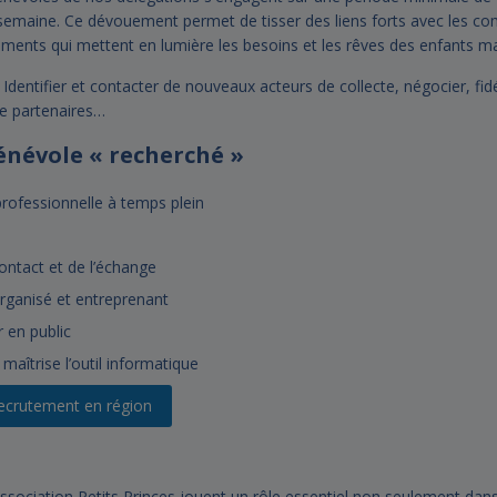
 semaine. Ce dévouement permet de tisser des liens forts avec les c
ments qui mettent en lumière les besoins et les rêves des enfants m
Identifier et contacter de nouveaux acteurs de collecte, négocier, fidé
de partenaires…
bénévole « recherché »
professionnelle à temps plein
ontact et de l’échange
ganisé et entreprenant
r en public
 maîtrise l’outil informatique
 recrutement en région
ssociation Petits Princes jouent un rôle essentiel non seulement dans 