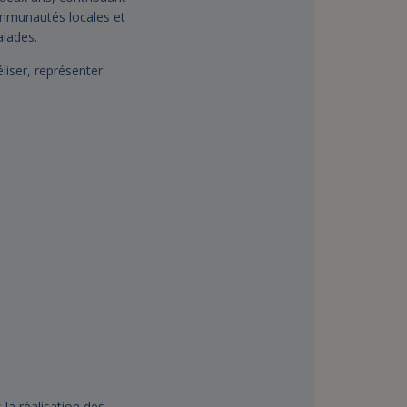
ommunautés locales et
alades.
liser, représenter
la réalisation des