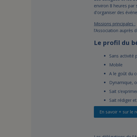
environ 8 heures par
d'organiser des événe
Missions principales :
l’Association auprès 
Le profil du 
Sans activité 
Mobile
A le goût du c
Dynamique, or
Sait s’exprime
Sait rédiger et
En savoir + sur le
Les délégations de l'A