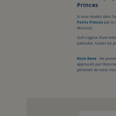
Princes
Si vous résidez dans l’
Petits Princes
par la m
dessous).
Qu’il s’agisse d’une init
particulier, toutes les
Note Bene
: Ne peuven
approuvés par l’Associa
pérennité de notre miss