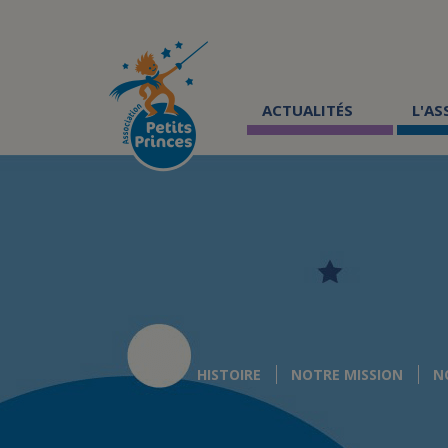
Aller
au
contenu
principal
ACTUALITÉS
L'A
HISTOIRE
NOTRE MISSION
N