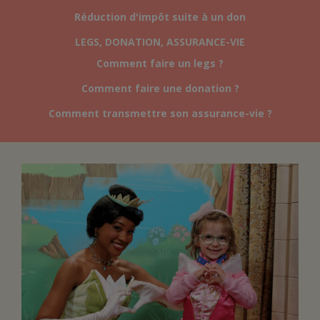
Réduction d'impôt suite à un don
FAIRE UN DON
LEGS, DONATION, ASSURANCE-VIE
Comment faire un legs ?
ASSURANCE VIE/LEGS
Comment faire une donation ?
Comment transmettre son assurance-vie ?
ESPACE PRESSE
JE DEVIENS
DEVENIR
BÉNÉVOLE
UN PETIT PRINCE