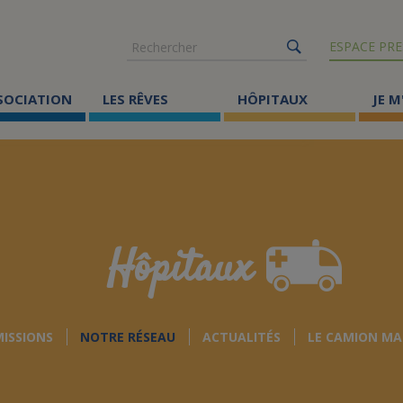
Rechercher
ESPACE PRE
SSOCIATION
LES RÊVES
HÔPITAUX
JE M
Co
ma
Où
Le
Hôpitaux
Éc
Cr
MISSIONS
NOTRE RÉSEAU
ACTUALITÉS
LE CAMION MA
Ac