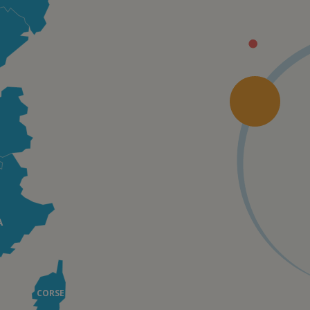
A
CORSE