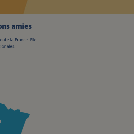
assurance-vie ?
ions amies
oute la France. Elle
tionales.
T