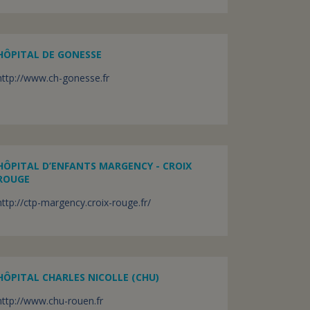
HÔPITAL DE GONESSE
http://www.ch-gonesse.fr
HÔPITAL D’ENFANTS MARGENCY - CROIX
ROUGE
http://ctp-margency.croix-rouge.fr/
HÔPITAL CHARLES NICOLLE (CHU)
http://www.chu-rouen.fr