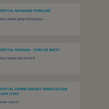
HÔPITAL RAYMOND POINCARÉ
http://www.aphp.fr/hopitaux
HÔPITAL MORVAN - CHRU DE BREST
http://www.chu-brest.fr
HÔPITAL FEMME ENFANT HEMATOLOGIE
CAEN (CHU)
www-caen.fr