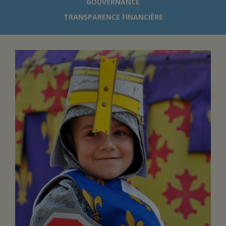
GOUVERNANCE
TRANSPARENCE FINANCIÈRE
FAIRE UN DON
ASSURANCE VIE/LEGS
ESPACE PRESSE
JE DEVIENS
DEVENIR
BÉNÉVOLE
UN PETIT PRINCE