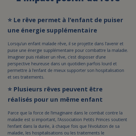
FAIRE UN DON
⭐ Le rêve permet à l’enfant de puiser
une énergie supplémentaire
ASSURANCE VIE/LEGS
Lorsqu’un enfant malade rêve, il se projette dans l’avenir et
puise une énergie supplémentaire pour combattre la maladie.
ESPACE PRESSE
Imaginer puis réaliser un rêve, c’est disposer d’une
perspective heureuse dans un quotidien parfois lourd et
permettre à l’enfant de mieux supporter son hospitalisation
JE DEVIENS
DEVENIR
et ses traitements.
BÉNÉVOLE
UN PETIT PRINCE
⭐ Plusieurs rêves peuvent être
réalisés pour un même enfant
Parce que la force de l’imaginaire dans le combat contre la
maladie est si important, l’Association Petits Princes soutient
l’enfant dans la durée, à chaque fois que l’évolution de sa
maladie, les hospitalisations ou les traitements le