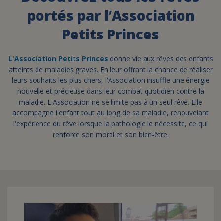
portés par l’Association
FAIRE UN DON
Petits Princes
ASSURANCE VIE/LEGS
L'Association Petits Princes
donne vie aux rêves des enfants
atteints de maladies graves. En leur offrant la chance de réaliser
leurs souhaits les plus chers, l'Association insuffle une énergie
ESPACE PRESSE
nouvelle et précieuse dans leur combat quotidien contre la
maladie. L'Association ne se limite pas à un seul rêve. Elle
accompagne l'enfant tout au long de sa maladie, renouvelant
JE DEVIENS
DEVENIR
l'expérience du rêve lorsque la pathologie le nécessite, ce qui
BÉNÉVOLE
UN PETIT PRINCE
renforce son moral et son bien-être.