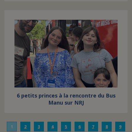
6 petits princes à la rencontre du Bus
Manu sur NRJ
1
2
3
4
5
6
7
8
9