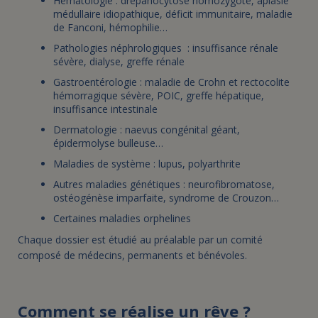
Hématologie : drépanocytose homozygote, aplasie
médullaire idiopathique, déficit immunitaire, maladie
de Fanconi, hémophilie…
Pathologies néphrologiques : insuffisance rénale
sévère, dialyse, greffe rénale
Gastroentérologie : maladie de Crohn et rectocolite
hémorragique sévère, POIC, greffe hépatique,
insuffisance intestinale
Dermatologie : naevus congénital géant,
épidermolyse bulleuse…
Maladies de système : lupus, polyarthrite
Autres maladies génétiques : neurofibromatose,
ostéogénèse imparfaite, syndrome de Crouzon…
Certaines maladies orphelines
Chaque dossier est étudié au préalable par un comité
composé de médecins, permanents et bénévoles.
Comment se réalise un rêve ?