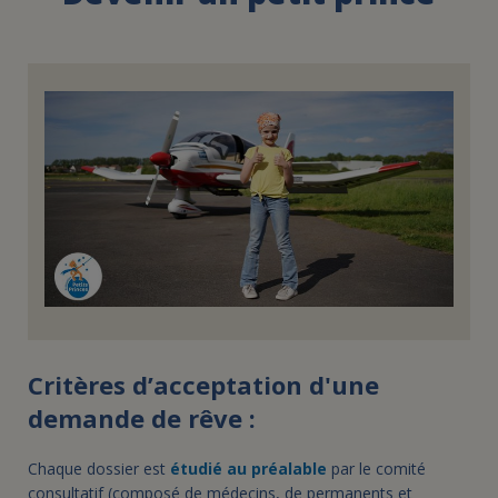
FAIRE UN DON
ASSURANCE VIE/LEGS
ESPACE PRESSE
JE DEVIENS
DEVENIR
BÉNÉVOLE
UN PETIT PRINCE
Critères d’acceptation d'une
demande de rêve
:
Chaque dossier est
étudié au préalable
par le comité
consultatif (composé de médecins, de permanents et