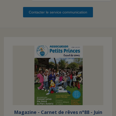
Contacter le service communication
FAIRE UN DON
ASSURANCE VIE/LEGS
ESPACE PRESSE
JE DEVIENS
DEVENIR
BÉNÉVOLE
UN PETIT PRINCE
Magazine - Carnet de rêves n°88 - Juin