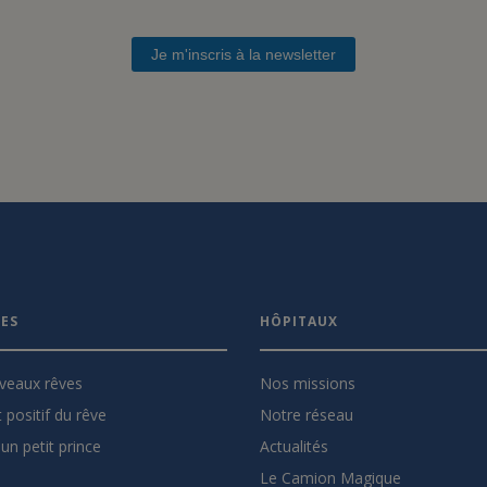
Je m'inscris à la newsletter
VES
HÔPITAUX
veaux rêves
Nos missions
 positif du rêve
Notre réseau
un petit prince
Actualités
Le Camion Magique