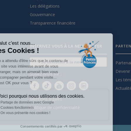
Les délégations
Gouvernance
Transparence financière
Salut c'est nous...
INSCRIVEZ VOUS À LA NEWSLETTER
PARTEN
les Cookies !
On a attendu d'être sûrs que le contenu de
Je m'inscris à la newsletter
Partena
ce site vous intéresse avant de vous
Devenir 
déranger, mais on aimerait bien vous
Suivez nous sur :
accompagner pendant votre visite...
Les tém
C'est OK pour vous ?
Actualit
Voici pourquoi nous utilisons des cookies.
Mentions légales
Partage de données avec Google
Politique de confidentialité
Cookies fonctionnels
On vous présente nos cookies !
Consentements certifiés par