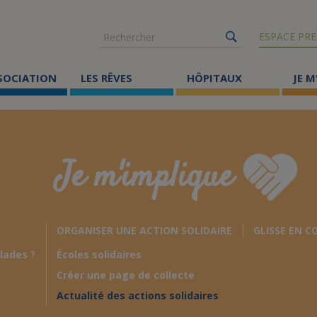
Rechercher
ESPACE PRE
SSOCIATION
LES RÊVES
HÔPITAUX
JE M
Co
ma
Je m'implique
Où
Le
ORGANISER UNE ACTION SOLIDAIRE
GLISSE EN C
Éc
lades ?
Écoles solidaires
Cr
Créer une page de collecte
Ac
Actualité des actions solidaires