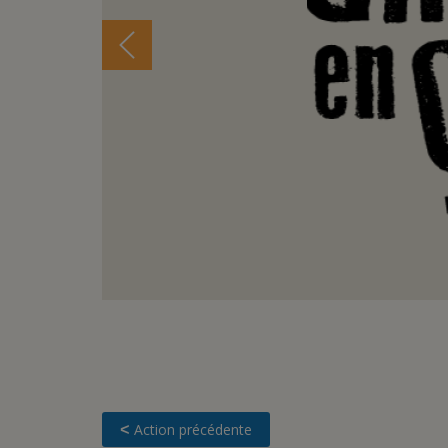
Action précédente
<