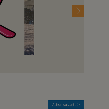
Action suivante
>