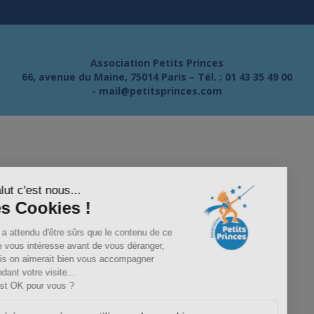
Association Petits Princes
66, avenue du Maine, 75014 Paris – Tél. :
01 43 35 49 00
-
mail@petitsprinces.com
Salut c'est nous...
les Cookies !
On a attendu d'être sûrs que le contenu de ce
site vous intéresse avant de vous déranger,
mais on aimerait bien vous accompagner
pendant votre visite...
C'est OK pour vous ?