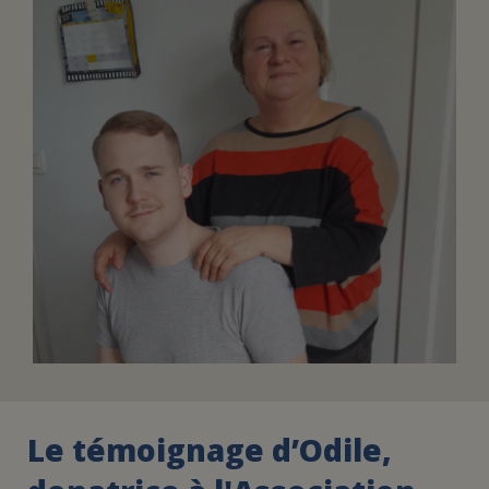
FAIRE UN DON
ASSURANCE VIE/LEGS
ESPACE PRESSE
JE DEVIENS
DEVENIR
BÉNÉVOLE
UN PETIT PRINCE
Le témoignage d’Odile,