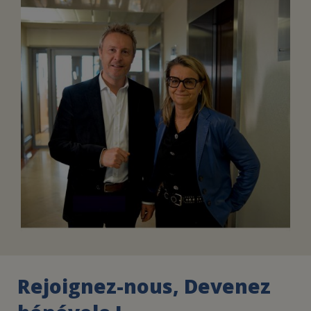
FAIRE UN DON
ASSURANCE VIE/LEGS
ESPACE PRESSE
JE DEVIENS
DEVENIR
BÉNÉVOLE
UN PETIT PRINCE
Rejoignez-nous, Devenez