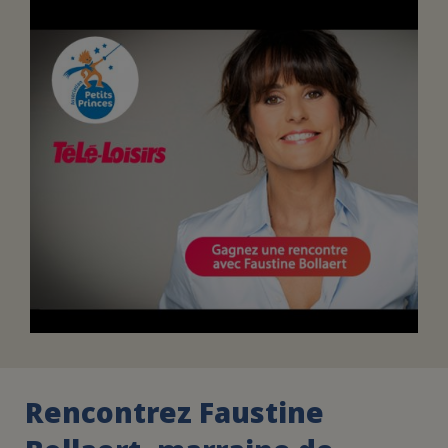
FAIRE UN DON
ASSURANCE VIE/LEGS
ESPACE PRESSE
JE DEVIENS
DEVENIR
BÉNÉVOLE
UN PETIT PRINCE
Rencontrez Faustine