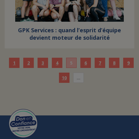
GPK Services : quand l’esprit d’équipe
devient moteur de solidarité
1
2
3
4
5
6
7
8
9
10
…